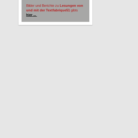
Bilder und Berichte zu
Lesungen von
und mit der Textfabrique51
gibts
hier ...