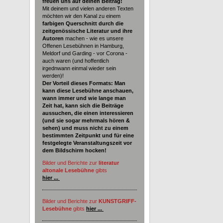
freuen uns auf deinen Beitrag!
Mit deinem und vielen anderen Texten
möchten wir den Kanal zu einem
farbigen Querschnitt durch die
zeitgenössische Literatur und ihre
Autoren
machen - wie es unsere
Offenen Lesebühnen in Hamburg,
Meldorf und Garding - vor Corona -
auch waren (und hoffentlich
irgednwann einmal wieder sein
werden)!
Der Vorteil dieses Formats: Man
kann diese Lesebühne anschauen,
wann immer und wie lange man
Zeit hat, kann sich die Beiträge
aussuchen, die einen interessieren
(und sie sogar mehrmals hören &
sehen) und muss nicht zu einem
bestimmten Zeitpunkt und für eine
festgelegte Veranstaltungszeit vor
dem Bildschirm hocken!
Bilder und Berichte zur
literatur
altonale Lesebühne
gibts
hier ...
Bilder und Berichte zur
KUNSTGRIFF-
Lesebühne
gibts
hier ...