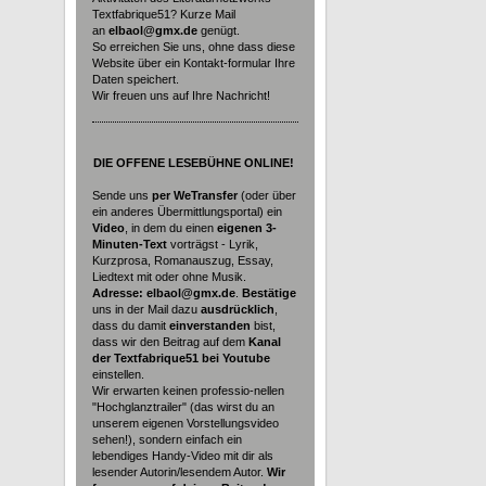
Textfabrique51? Kurze Mail
an
elbaol@gmx.de
genügt.
So erreichen Sie uns, ohne dass diese
Website über ein Kontakt-formular Ihre
Daten speichert.
Wir freuen uns auf Ihre Nachricht!
DIE
OFFENE LESEBÜHNE ONLINE!
Sende uns
per WeTransfer
(oder über
ein anderes Übermittlungsportal) ein
Video
, in dem du einen
eigenen 3-
Minuten-Text
vorträgst - Lyrik,
Kurzprosa, Romanauszug, Essay,
Liedtext mit oder ohne Musik.
Adresse: elbaol@gmx.de
.
Bestätige
uns in der Mail dazu
ausdrücklich
,
dass du damit
einverstanden
bist,
dass wir den Beitrag auf dem
Kanal
der Textfabrique51 bei Youtube
einstellen.
Wir erwarten keinen professio-nellen
"Hochglanztrailer" (das wirst du an
unserem eigenen Vorstellungsvideo
sehen!), sondern einfach ein
lebendiges Handy-Video mit dir als
lesender Autorin/lesendem Autor.
Wir