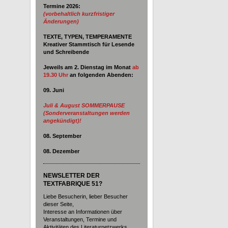
Termine 2026:
(vorbehaltlich kurzfristiger
Änderungen)
TEXTE, TYPEN, TEMPERAMENTE
Kreativer Stammtisch für Lesende
und Schreibende
Jeweils am 2. Dienstag im Monat
ab
19.30 Uhr
an
folgenden Abenden:
09. Juni
Juli & August SOMMERPAUSE
(Sonderveranstaltungen werden
angekündigt)!
08. September
08. Dezember
NEWSLETTER DER
TEXTFABRIQUE 51?
Liebe Besucherin, lieber Besucher
dieser Seite,
Interesse an Informationen über
Veranstaltungen, Termine und
Aktivitäten des Literaturnetzwerks