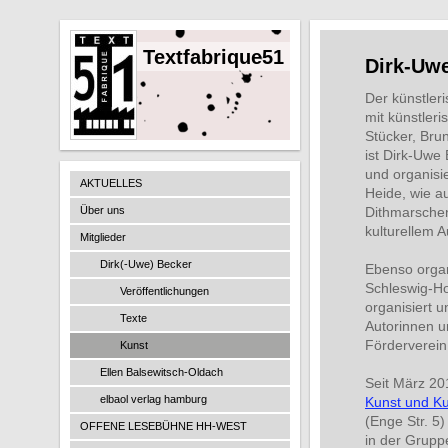
Textfabrique51
Dirk-Uwe
Der künstleri
mit künstleri
Stücker, Brun
ist Dirk-Uwe
und organisi
AKTUELLES
Heide, wie a
Über uns
Dithmarschen 
kulturellem 
Mitglieder
Dirk(-Uwe) Becker
Ebenso organ
Schleswig-Hol
Veröffentlichungen
organisiert u
Texte
Autorinnen u
Förderverein 
Kunst
Ellen Balsewitsch-Oldach
Seit März 20
elbaol verlag hamburg
Kunst und Ku
(Enge Str. 5)
OFFENE LESEBÜHNE HH-WEST
in der Grupp