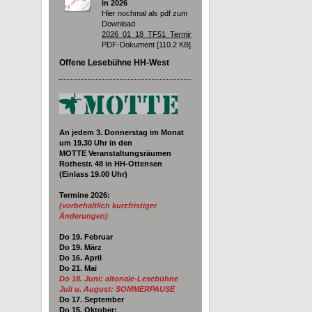
in 2026
Hier nochmal als pdf zum
Download
2026_01_18_TF51_Termine.pdf
PDF-Dokument [110.2 KB]
Offene Lesebühne HH-West
An jedem 3. Donnerstag im Monat
um 19.30
Uhr in den
MOTTE Veranstaltungsräumen
Rothestr. 48 in HH-Ottensen
(Einlass 19.00 Uhr)
Termine 2026
:
(vorbehaltlich kurzfristiger
Änderungen)
Do 19. Februar
Do 19. März
Do 16. April
Do 21. Mai
Do 18. Juni:
altonale-Lesebühne
Juli u. August: SOMMERPAUSE
Do 17. September
Do 15. Oktober: