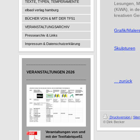
TEXTE, TYPEN, TEMPERAMENTE
Lesungen, Ma
(KiWA), in de
elbaol verlag hamburg
kreativen Ge
BÜCHER VON & MIT DER TF51
VERANSTALTUNGSARCHIV
Grafik/Malere
Pressearchiv & Links
Impressum & Datenschutzerklärung
Skulpturen
VERANSTALTUNGEN 2026
... zurück
Druckversion
|
Sit
© Dirk Becker
Verantaltungen von und
mit der Textfabrique51