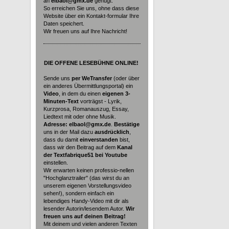
an
elbaol@gmx.de
genügt.
So erreichen Sie uns, ohne dass diese
Website über ein Kontakt-formular Ihre
Daten speichert.
Wir freuen uns auf Ihre Nachricht!
DIE
OFFENE LESEBÜHNE ONLINE!
Sende uns
per WeTransfer
(oder über
ein anderes Übermittlungsportal) ein
Video
, in dem du einen
eigenen 3-
Minuten-Text
vorträgst - Lyrik,
Kurzprosa, Romanauszug, Essay,
Liedtext mit oder ohne Musik.
Adresse: elbaol@gmx.de
.
Bestätige
uns in der Mail dazu
ausdrücklich
,
dass du damit
einverstanden
bist,
dass wir den Beitrag auf dem
Kanal
der Textfabrique51 bei Youtube
einstellen.
Wir erwarten keinen professio-nellen
"Hochglanztrailer" (das wirst du an
unserem eigenen Vorstellungsvideo
sehen!), sondern einfach ein
lebendiges Handy-Video mit dir als
lesender Autorin/lesendem Autor.
Wir
freuen uns auf deinen Beitrag!
Mit deinem und vielen anderen Texten