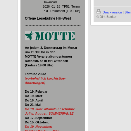
Download
2026_01_18_TF51_Termine.pdf
PDF-Dokument [110.2 KB]
Druckversion
|
Sit
© Dirk Becker
Offene Lesebühne HH-West
An jedem 3. Donnerstag im Monat
um 19.30
Uhr in den
MOTTE Veranstaltungsräumen
Rothestr. 48 in HH-Ottensen
(Einlass 19.00 Uhr)
Termine 2026
:
(vorbehaltlich kurzfristiger
Änderungen)
Do 19. Februar
Do 19. März
Do 16. April
Do 21. Mai
Do 18. Juni:
altonale-Lesebühne
Juli u. August: SOMMERPAUSE
Do 17. September
Do 15. Oktober:
Do 19. November: