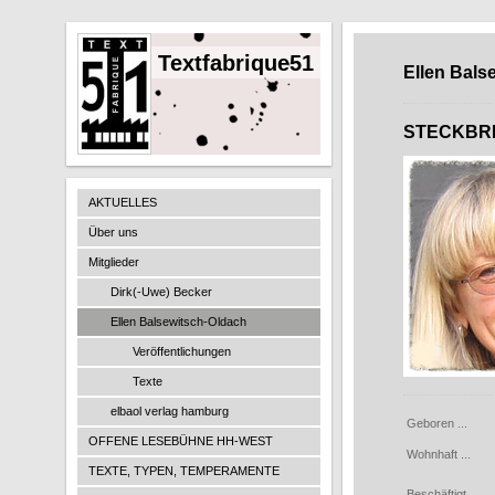
Textfabrique51
Ellen Bals
STECKBR
AKTUELLES
Über uns
Mitglieder
Dirk(-Uwe) Becker
Ellen Balsewitsch-Oldach
Veröffentlichungen
Texte
elbaol verlag hamburg
Geboren ...
OFFENE LESEBÜHNE HH-WEST
Wohnhaft ...
TEXTE, TYPEN, TEMPERAMENTE
Beschäftigt ...