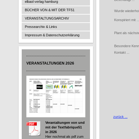
elbaol verlag hamburg
BÜCHER VON & MIT DER TF51
Wurde wiederholt 
VERANSTALTUNGSARCHIV
Konspiriert mit ..
Pressearchiv & Links
Plant als nächste
Impressum & Datenschutzerklärung
Besondere Kennz
Kontakt ...
VERANSTALTUNGEN 2026
zurück ...
Verantaltungen von und
mit der Textfabrique51
in 2026
Hier nochmal als pdf zum