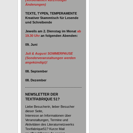
Änderungen)
TEXTE, TYPEN, TEMPERAMENTE
Kreativer Stammtisch für Lesende
und Schreibende
Jeweils am 2. Dienstag im Monat
ab
19.30 Uhr
an
folgenden Abenden:
09. Juni
Juli & August SOMMERPAUSE
(Sonderveranstaltungen werden
angekündigt)!
08. September
08. Dezember
NEWSLETTER DER
TEXTFABRIQUE 51?
Liebe Besucherin, lieber Besucher
dieser Seite,
Interesse an Informationen über
Veranstaltungen, Termine und
Aktivitäten des Literaturnetzwerks
Textfabrique51? Kurze Mail