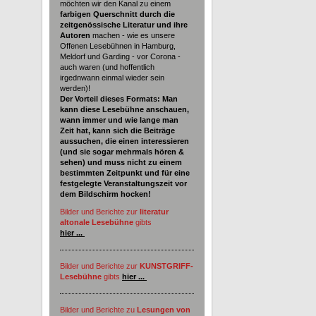
möchten wir den Kanal zu einem
farbigen Querschnitt durch die
zeitgenössische Literatur und ihre
Autoren
machen - wie es unsere
Offenen Lesebühnen in Hamburg,
Meldorf und Garding - vor Corona -
auch waren (und hoffentlich
irgednwann einmal wieder sein
werden)!
Der Vorteil dieses Formats: Man
kann diese Lesebühne anschauen,
wann immer und wie lange man
Zeit hat, kann sich die Beiträge
aussuchen, die einen interessieren
(und sie sogar mehrmals hören &
sehen) und muss nicht zu einem
bestimmten Zeitpunkt und für eine
festgelegte Veranstaltungszeit vor
dem Bildschirm hocken!
Bilder und Berichte zur
literatur
altonale Lesebühne
gibts
hier ...
Bilder und Berichte zur
KUNSTGRIFF-
Lesebühne
gibts
hier ...
Bilder und Berichte zu
Lesungen von