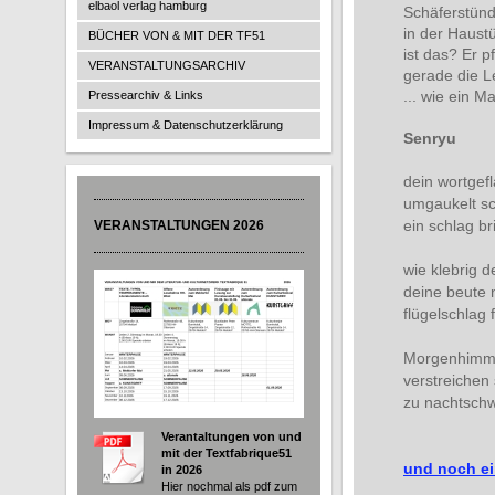
elbaol verlag hamburg
Schäferstündc
in der Haustü
BÜCHER VON & MIT DER TF51
ist das? Er p
VERANSTALTUNGSARCHIV
gerade die L
... wie ein M
Pressearchiv & Links
Impressum & Datenschutzerklärung
Senryu
dein wortgefl
umgaukelt sc
ein schlag br
VERANSTALTUNGEN 2026
wie klebrig d
deine beute 
flügelschlag f
Morgenhimm
verstreichen
zu nachtschw
Verantaltungen von und
mit der Textfabrique51
und noch ein
in 2026
Hier nochmal als pdf zum