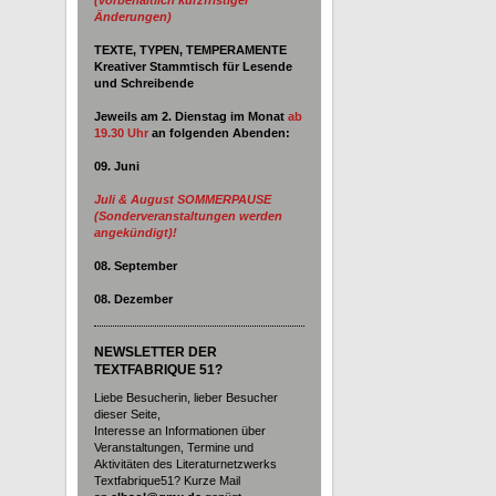
Änderungen)
TEXTE, TYPEN, TEMPERAMENTE
Kreativer Stammtisch für Lesende
und Schreibende
Jeweils am 2. Dienstag im Monat
ab
19.30 Uhr
an
folgenden Abenden:
09. Juni
Juli & August SOMMERPAUSE
(Sonderveranstaltungen werden
angekündigt)!
08. September
08. Dezember
NEWSLETTER DER
TEXTFABRIQUE 51?
Liebe Besucherin, lieber Besucher
dieser Seite,
Interesse an Informationen über
Veranstaltungen, Termine und
Aktivitäten des Literaturnetzwerks
Textfabrique51? Kurze Mail