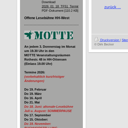
Download
2026_01_18_TF51_Termine.pdf
zurück ...
PDF-Dokument [110.2 KB]
Offene Lesebühne HH-West
Druckversion
|
Sit
© Dirk Becker
An jedem 3. Donnerstag im Monat
um 19.30
Uhr in den
MOTTE Veranstaltungsräumen
Rothestr. 48 in HH-Ottensen
(Einlass 19.00 Uhr)
Termine 2026
:
(vorbehaltlich kurzfristiger
Änderungen)
Do 19. Februar
Do 19. März
Do 16. April
Do 21. Mai
Do 18. Juni:
altonale-Lesebühne
Juli u. August: SOMMERPAUSE
Do 17. September
Do 15. Oktober:
Do 19. November: