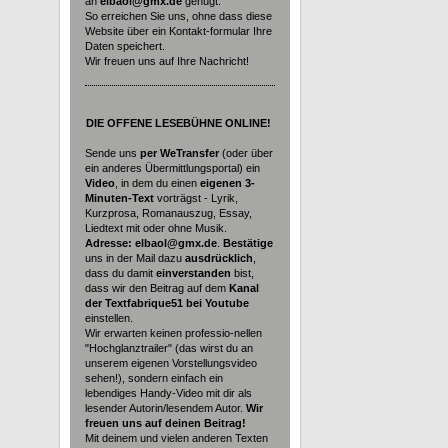
an
elbaol@gmx.de
genügt.
So erreichen Sie uns, ohne dass diese
Website über ein Kontakt-formular Ihre
Daten speichert.
Wir freuen uns auf Ihre Nachricht!
DIE
OFFENE LESEBÜHNE ONLINE!
Sende uns
per WeTransfer
(oder über
ein anderes Übermittlungsportal) ein
Video
, in dem du einen
eigenen 3-
Minuten-Text
vorträgst - Lyrik,
Kurzprosa, Romanauszug, Essay,
Liedtext mit oder ohne Musik.
Adresse: elbaol@gmx.de
.
Bestätige
uns in der Mail dazu
ausdrücklich
,
dass du damit
einverstanden
bist,
dass wir den Beitrag auf dem
Kanal
der Textfabrique51 bei Youtube
einstellen.
Wir erwarten keinen professio-nellen
"Hochglanztrailer" (das wirst du an
unserem eigenen Vorstellungsvideo
sehen!), sondern einfach ein
lebendiges Handy-Video mit dir als
lesender Autorin/lesendem Autor.
Wir
freuen uns auf deinen Beitrag!
Mit deinem und vielen anderen Texten