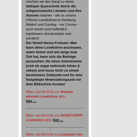
möchten wir den Kanal zu einem
farbigen Querschnitt durch die
zeitgenössische Literatur und ihre
Autoren
machen - wie es unsere
Offenen Lesebühnen in Hamburg,
Meldorf und Garding - vor Corona -
auch waren (und hoffentlich
irgednwann einmal wieder sein
werden)!
Der Vorteil dieses Formats: Man
kann diese Lesebühne anschauen,
wann immer und wie lange man
Zeit hat, kann sich die Beiträge
aussuchen, die einen interessieren
(und sie sogar mehrmals hören &
sehen) und muss nicht zu einem
bestimmten Zeitpunkt und für eine
festgelegte Veranstaltungszeit vor
dem Bildschirm hocken!
Bilder und Berichte zur
literatur
altonale Lesebühne
gibts
hier ...
Bilder und Berichte zur
KUNSTGRIFF-
Lesebühne
gibts
hier ...
Bilder und Berichte zu
Lesungen von