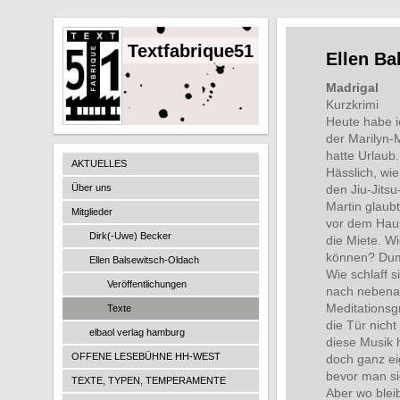
Textfabrique51
Ellen Ba
Madrigal
Kurzkrimi
Heute habe i
der Marilyn-
hatte Urlaub.
AKTUELLES
Hässlich, wie
Über uns
den Jiu-Jitsu
Martin glaubt 
Mitglieder
vor dem Haus
Dirk(-Uwe) Becker
die Miete. W
können? Dumm 
Ellen Balsewitsch-Oldach
Wie schlaff s
Veröffentlichungen
nach nebenan
Meditationsg
Texte
die Tür nicht
elbaol verlag hamburg
diese Musik hö
OFFENE LESEBÜHNE HH-WEST
doch ganz ei
bevor man si
TEXTE, TYPEN, TEMPERAMENTE
Aber wo blei