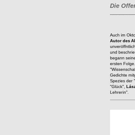
Die Off
_______
Auch im Okto
Autor des 
unveröffntli
und beschrie
begann seine
ersten Folge
"Wissenscha
Gedichte mit
Spezies der 
"Glück",
Lás
Lehrerin".
__________