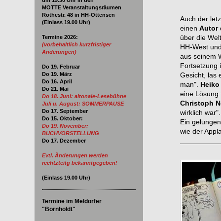
um 19.30
Uhr in den
MOTTE Veranstaltungsräumen
Rothestr. 48 in HH-Ottensen
Auch der let
(Einlass 19.00 Uhr)
einen
Autor
über die Wel
Termine 2026
:
(vorbehaltlich kurzfristiger
HH-West und 
Änderungen)
aus seinem 
Fortsetzung 
Do 19. Februar
Do 19. März
Gesicht, las
Do 16. April
man".
Heiko
Do 21. Mai
eine Lösung 
Do 18. Juni:
altonale-Lesebühne
Christoph N
Juli u. August: SOMMERPAUSE
Do 17. September
wirklich war".
Do 15. Oktober:
Ein gelunge
Do 19. November:
wie der Appl
BUCHVORSTELLUNG
__________
Do 17. Dezember
Evtl. Änderungen werden
rechtzteitg bekanntgegeben!
(Einlass
19.00
Uhr)
Termine im Meldorfer
"Bornholdt"