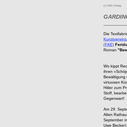
(c) KiWi Verlag
GARDING
_______
Die Textfabri
Kunstvereins
(FKE)
Ferid
Roman
"Bew
Wo kippt Rec
ihren »Schöp
Bewältigung e
virtuosen Kü
Hitler zum P
Stoff, bearbe
Gegenwart!
Am 29. Septe
Alten Rathau
September im
Uwe Becker).