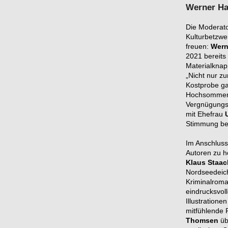
Werner Ha
Die Moderato
Kulturbetzwe
freuen:
Wern
2021 bereits
Materialknap
„Nicht nur z
Kostprobe ga
Hochsommer,
Vergnügungs
mit Ehefrau
Stimmung b
Im Anschluss
Autoren zu h
Klaus Staac
Nordseedeic
Kriminalroman
eindrucksvol
Illustratione
mitfühlende 
Thomsen
üb