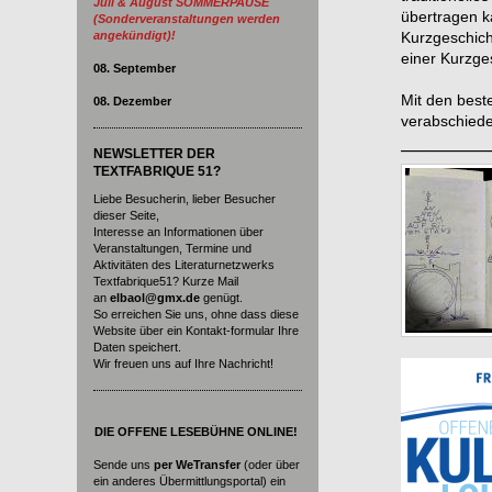
Juli & August SOMMERPAUSE
übertragen 
(Sonderveranstaltungen werden
angekündigt)!
Kurzgeschich
einer Kurzges
08. September
Mit den best
08. Dezember
verabschiede
________
NEWSLETTER DER
TEXTFABRIQUE 51?
Liebe Besucherin, lieber Besucher
dieser Seite,
Interesse an Informationen über
Veranstaltungen, Termine und
Aktivitäten des Literaturnetzwerks
Textfabrique51? Kurze Mail
an
elbaol@gmx.de
genügt.
So erreichen Sie uns, ohne dass diese
Website über ein Kontakt-formular Ihre
Daten speichert.
Wir freuen uns auf Ihre Nachricht!
DIE
OFFENE LESEBÜHNE ONLINE!
Sende uns
per WeTransfer
(oder über
ein anderes Übermittlungsportal) ein