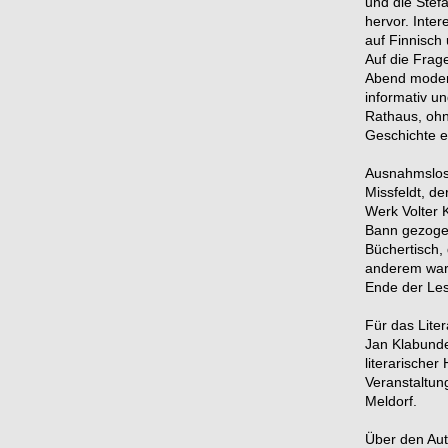
und die Stef
hervor. Inte
auf Finnisch
Auf die Frag
Abend moderi
informativ u
Rathaus, ohn
Geschichte e
Ausnahmslos 
Missfeldt, d
Werk Volter 
Bann gezoge
Büchertisch,
anderem ware
Ende der Les
Für das Lite
Jan Klabunde
literarische
Veranstaltun
Meldorf.
Über den Aut