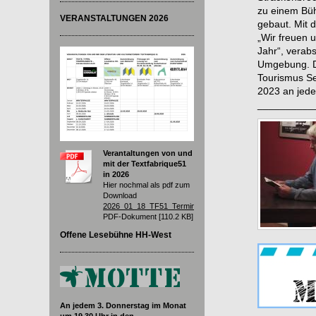
zu einem Bü
VERANSTALTUNGEN 2026
gebaut. Mit 
„Wir freuen 
Jahr“, verab
Umgebung. Di
Tourismus Se
2023 an jede
__________
Verantaltungen von und
mit der Textfabrique51
in 2026
Hier nochmal als pdf zum
Download
2026_01_18_TF51_Termine.pdf
PDF-Dokument [110.2 KB]
Offene Lesebühne HH-West
An jedem 3. Donnerstag im Monat