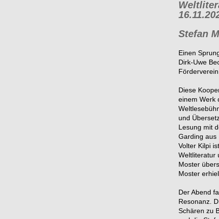
Weltlite
16.11.20
Stefan M
Einen Sprung
Dirk-Uwe Bec
Förderverein 
Diese Kooper
einem Werk d
Weltlesebühn
und Übersetz
Lesung mit d
Garding aus 
Volter Kilpi 
Weltliteratu
Moster übers
Moster erhie
Der Abend fa
Resonanz. Di
Schären zu B