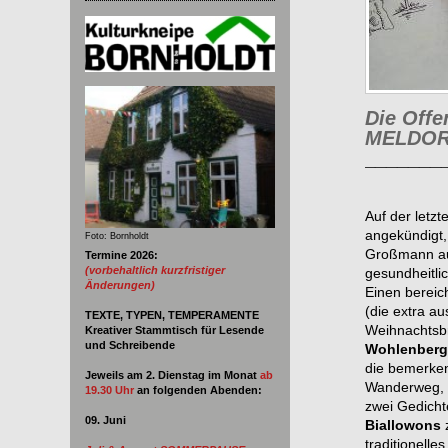
Die Off
MELDO
_______
Auf der letz
angekündigt,
Foto: Bornholdt
Großmann au
Termine 2026:
(vorbehaltlich kurzfristiger
gesundheitl
Änderungen)
Einen berei
(die extra a
TEXTE, TYPEN, TEMPERAMENTE
Weihnachtsb
Kreativer Stammtisch für Lesende
und Schreibende
Wohlenberg
die bemerke
Jeweils am 2. Dienstag im Monat
ab
Wanderweg, e
19.30 Uhr
an
folgenden Abenden:
zwei Gedicht
09. Juni
Biallowons
z
traditionelle