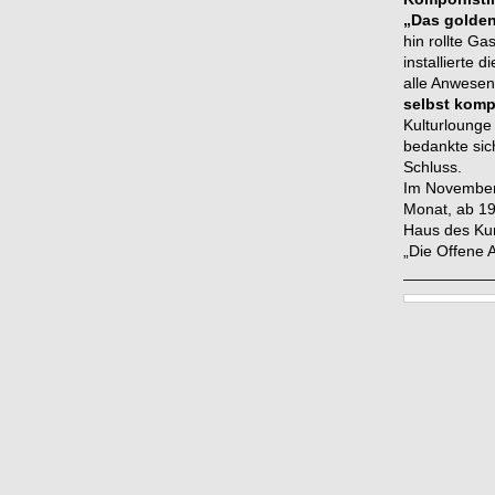
„Das golde
hin rollte G
installierte
alle Anwese
selbst komp
Kulturlounge 
bedankte sic
Schluss.
Im November 
Monat, ab 19
Haus des Kur
„Die Offene 
__________