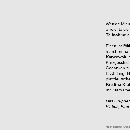
_______
Wenige Minu
erreichte sie
Teilnahme
a
Einen vielfä
märchen-haft
Karwowski
m
Kurzgeschich
Gedanken zu
Erzählung "N
plattdeutsche
Kristina Kl
mit Slam Poe
Das Gruppenf
Klabes, Paul
__________
Nach getaner Arbeit