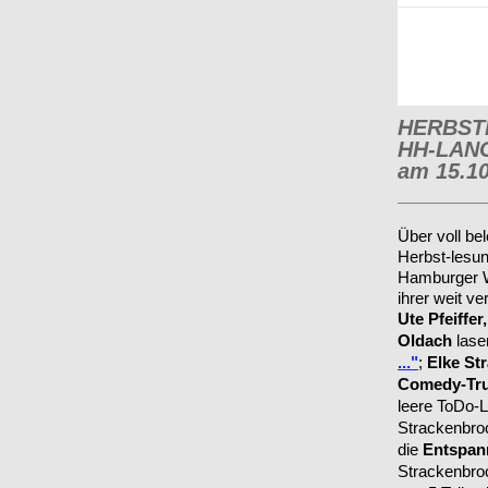
HERBST
HH-LAN
am 15.1
_______
Über voll bel
Herbst-lesu
Hamburger W
ihrer weit ve
Ute Pfeiffe
Oldach
lase
..."
;
Elke St
Comedy-Tru
leere ToDo-Li
Strackenbroc
die
Entspan
Strackenbro