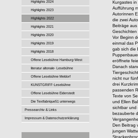
Highlights 2024
Kurgastes in
Aufführung m
Highlights 2023
Autorinnen E
HIghlights 2022
die zwei Aut
Beiträge au
Highlights 2021
Geschichten 
Highlights 2020
Vor Beginn d
einmal das P
Highlights 2019
gab sich die
Highlights 2018
Puppenbaueri
Offene Lesebühne Hamburg-West
eröffnete fei
Danach stand
literatur altonale- Lesebühne
Tiergeschich
Offene Lesebühne Meldorf
nicht nur fü
drei Kurzkri
KUNSTGRIFF-Lesebühne
passenden Re
Offene Lesebühne Eiderstedt
Texte von Seb
und Ellen Ba
Die Textfabrique51 unterwegs
sichtbar und
Pressearchiv & Links
bezauberte d
Impressum & Datenschutzerklärung
Vergangenhei
Den Beitrag 
jungen Wattw
Strackenbroc