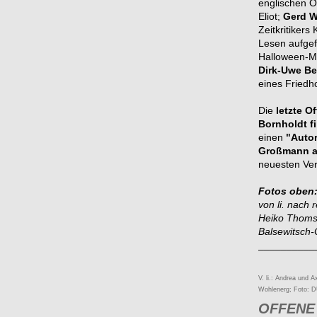
englischen Or
Eliot;
Gerd W
Zeitkritiker
Lesen aufgef
Halloween-Mi
Dirk-Uwe Be
eines Friedh
Die
letzte O
Bornholdt fi
einen
"Auto
Großmann au
neuesten Ver
Fotos oben
von li. nach 
Heiko Thomse
Balsewitsch-
__________
V. li.: Andrea und
Wohlenerg; Foto: 
OFFENE