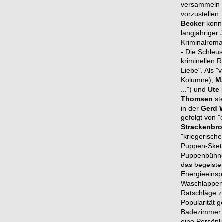
versammeln u
vorzustellen
Becker
konnt
langjähriger 
Kriminalroma
- Die Schleu
kriminellen R
Liebe". Als "
Kolumne),
M
...") und
Ute 
Thomsen
st
in der
Gerd 
gefolgt von "
Strackenbr
"kriegerisch
Puppen-Sketc
Puppenbühne
das begeiste
Energieeinsp
Waschlappen (
Ratschläge z
Popularität 
Badezimmer m
eine Persönli