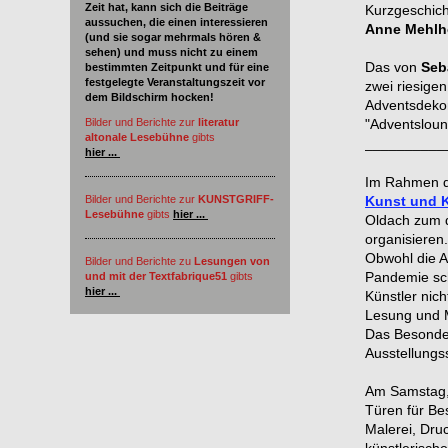
Zeit hat, kann sich die Beiträge
Kurzgeschich
aussuchen, die einen interessieren
Anne Mehlh
(und sie sogar mehrmals hören &
sehen) und muss nicht zu einem
Das von
Seb
bestimmten Zeitpunkt und für eine
festgelegte Veranstaltungszeit vor
zwei riesig
dem Bildschirm hocken!
Adventsdeko
Bilder und Berichte zur
literatur
"Adventsloun
altonale Lesebühne
gibts
__________
hier ...
Im Rahmen d
Bilder und Berichte zur
KUNSTGRIFF-
Kunst und K
Lesebühne
gibts
hier ...
Oldach zum
organisieren.
Obwohl die A
Bilder und Berichte zu
Lesungen von
Pandemie sch
und mit der Textfabrique51
gibts
hier ...
Künstler nic
Lesung und M
Das Besonder
Ausstellungs
Am Samstag, 
Türen für Be
Malerei, Dru