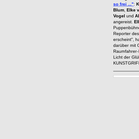
so frei ..."
:
K
Blum
,
Elke 
Vogel
und
A
angereist.
El
Puppenbüh
Reporter des
erscheint", h
darüber mit 
Raumfahrer-K
Licht der Gl
KUNSTGRIFF
__________