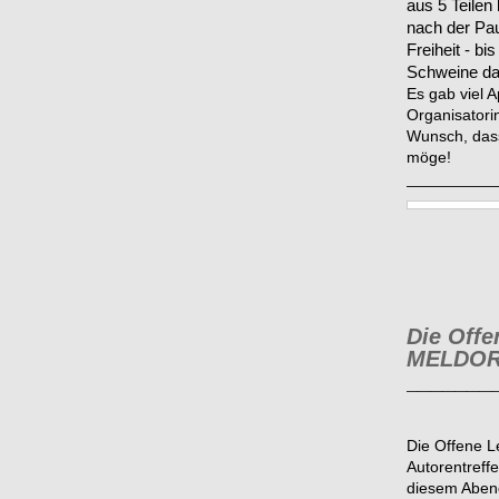
aus 5 Teilen
nach der Pau
Freiheit - bi
Schweine d
Es gab viel 
Organisatori
Wunsch, dass
möge!
__________
Die Off
MELDO
_______
Die Offene 
Autorentreffe
diesem Abend