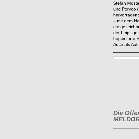
Stefan Moster
und Porvoo (
hervorragend
– mit dem H
ausgezeichne
der Leipzige
begeisterte 
Auch als Aut
__________
Die Off
MELDO
_______