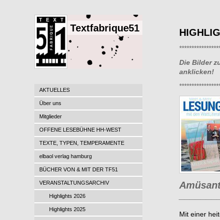
Textfabrique51
HIGHLIG
****************
Die Bilder 
anklicken!
****************
AKTUELLES
Über uns
Mitglieder
OFFENE LESEBÜHNE HH-WEST
TEXTE, TYPEN, TEMPERAMENTE
elbaol verlag hamburg
BÜCHER VON & MIT DER TF51
VERANSTALTUNGSARCHIV
Amüsante
_______
Highlights 2026
Highlights 2025
Mit einer he