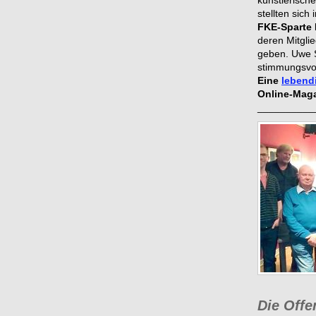
künstlerisch
stellten sich
FKE-Sparte 
deren Mitgli
geben. Uwe 
stimmungsvo
Eine
lebend
Online-Maga
__________
Die Off