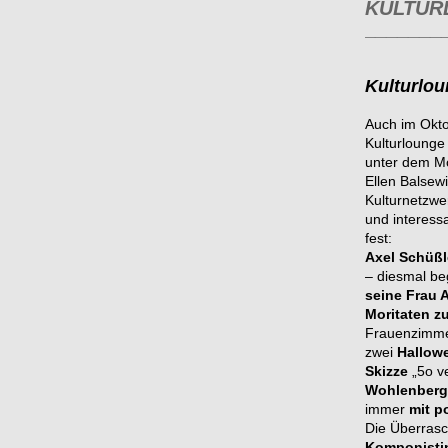
KULTUR
_______
Kulturlou
Auch im Okto
Kulturlounge
unter dem M
Ellen Balsew
Kulturnetzwe
und interessa
fest:
Axel Schüßl
– diesmal be
seine Frau 
Moritaten zu
Frauenzimm
zwei
Hallow
Skizze
„5o v
Wohlenberg
immer
mit p
Die Überrasc
Komponistin