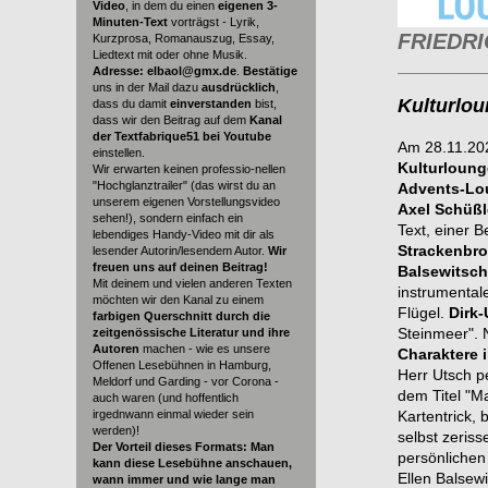
Video
, in dem du einen
eigenen 3-
Minuten-Text
vorträgst - Lyrik,
FRIEDRI
Kurzprosa, Romanauszug, Essay,
Liedtext mit oder ohne Musik.
_______
Adresse: elbaol@gmx.de
.
Bestätige
uns in der Mail dazu
ausdrücklich
,
Kulturlou
dass du damit
einverstanden
bist,
dass wir den Beitrag auf dem
Kanal
der Textfabrique51 bei Youtube
Am 28.11.202
einstellen.
Kulturloung
Wir erwarten keinen professio-nellen
"Hochglanztrailer" (das wirst du an
Advents-Lo
unserem eigenen Vorstellungsvideo
Axel Schüßl
sehen!), sondern einfach ein
Text, einer B
lebendiges Handy-Video mit dir als
Strackenbr
lesender Autorin/lesendem Autor.
Wir
freuen uns auf deinen Beitrag!
Balsewitsc
Mit deinem und vielen anderen Texten
instrumental
möchten wir den Kanal zu einem
Flügel.
Dirk
farbigen Querschnitt durch die
Steinmeer". 
zeitgenössische Literatur und ihre
Autoren
machen - wie es unsere
Charaktere 
Offenen Lesebühnen in Hamburg,
Herr Utsch p
Meldorf und Garding - vor Corona -
dem Titel "M
auch waren (und hoffentlich
irgednwann einmal wieder sein
Kartentrick,
werden)!
selbst zeriss
Der Vorteil dieses Formats: Man
persönlichen
kann diese Lesebühne anschauen,
Ellen Balsew
wann immer und wie lange man