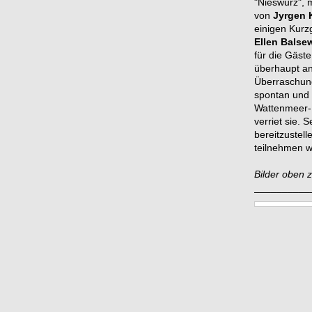
"Nieswurz", m
von
Jyrgen 
einigen Kurz
Ellen Balse
für die Gäst
überhaupt an
Überraschun
spontan und 
Wattenmeer-Li
verriet sie. 
bereitzustell
teilnehmen w
Bilder oben 
__________