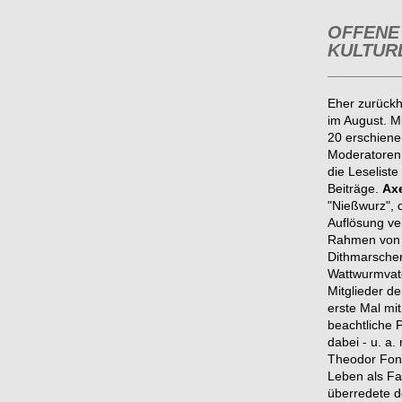
OFFENE
KULTUR
_______
Eher zurückh
im August. M
20 erschiene
Moderatoren 
die Leselist
Beiträge.
Axe
"Nießwurz", 
Auflösung ve
Rahmen von "
Dithmarsche
Wattwurmvat
Mitglieder 
erste Mal mi
beachtliche 
dabei - u. a
Theodor Fon
Leben als Fa
überredete d