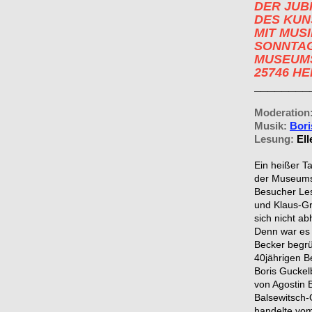
DER JUB
DES KUN
MIT MUS
SONNTAG,
MUSEUMS
25746 HE
________
Moderation
Musik:
Bori
Lesung:
El
Ein heißer Ta
der Museumsi
Besucher Les
und Klaus-Gr
sich nicht ab
Denn war es 
Becker begrü
40jährigen B
Boris Guckel
von Agostin 
Balsewitsch-
handelte vom