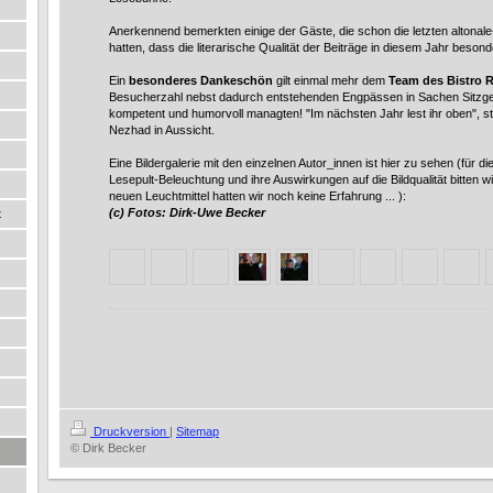
Anerkennend bemerkten einige der Gäste, die schon die letzten altonal
hatten, dass die literarische Qualität der Beiträge in diesem Jahr beson
Ein
besonderes Dankeschön
gilt einmal mehr dem
Team des Bistro 
Besucherzahl nebst dadurch entstehenden Engpässen in Sachen Sitzge
kompetent und humorvoll managten! "Im nächsten Jahr lest ihr oben", s
Nezhad in Aussicht.
Eine Bildergalerie mit den einzelnen Autor_innen ist hier zu sehen (für d
Lesepult-Beleuchtung und ihre Auswirkungen auf die Bildqualität bitten w
neuen Leuchtmittel hatten wir noch keine Erfahrung ... ):
(c) Fotos: Dirk-Uwe Becker
t
Druckversion
|
Sitemap
© Dirk Becker