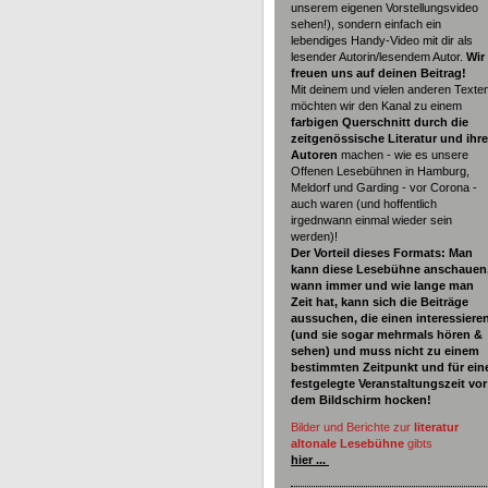
unserem eigenen Vorstellungsvideo
sehen!), sondern einfach ein
lebendiges Handy-Video mit dir als
lesender Autorin/lesendem Autor.
Wir
freuen uns auf deinen Beitrag!
Mit deinem und vielen anderen Texte
möchten wir den Kanal zu einem
farbigen Querschnitt durch die
zeitgenössische Literatur und ihre
Autoren
machen - wie es unsere
Offenen Lesebühnen in Hamburg,
Meldorf und Garding - vor Corona -
auch waren (und hoffentlich
irgednwann einmal wieder sein
werden)!
Der Vorteil dieses Formats: Man
kann diese Lesebühne anschauen
wann immer und wie lange man
Zeit hat, kann sich die Beiträge
aussuchen, die einen interessiere
(und sie sogar mehrmals hören &
sehen) und muss nicht zu einem
bestimmten Zeitpunkt und für ein
festgelegte Veranstaltungszeit vor
dem Bildschirm hocken!
Bilder und Berichte zur
literatur
altonale Lesebühne
gibts
hier ...