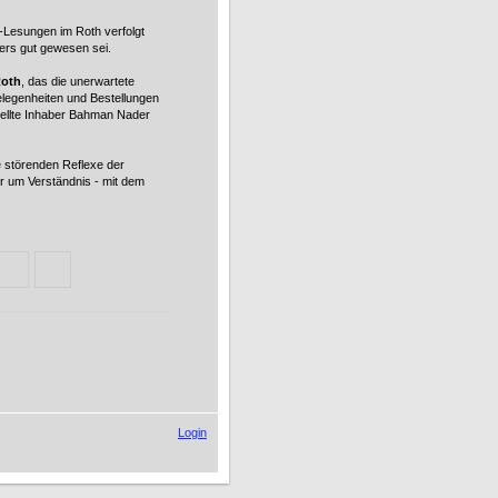
e-Lesungen im Roth verfolgt
ders gut gewesen sei.
Roth
, das die unerwartete
legenheiten und Bestellungen
tellte Inhaber Bahman Nader
ie störenden Reflexe der
ir um Verständnis - mit dem
Login