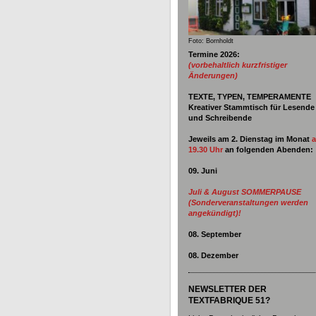
Foto: Bornholdt
Termine 2026:
(vorbehaltlich kurzfristiger
Änderungen)
TEXTE, TYPEN, TEMPERAMENTE
Kreativer Stammtisch für Lesende
und Schreibende
Jeweils am 2. Dienstag im Monat
19.30 Uhr
an
folgenden Abenden:
09. Juni
Juli & August SOMMERPAUSE
(Sonderveranstaltungen werden
angekündigt)!
08. September
08. Dezember
NEWSLETTER DER
TEXTFABRIQUE 51?