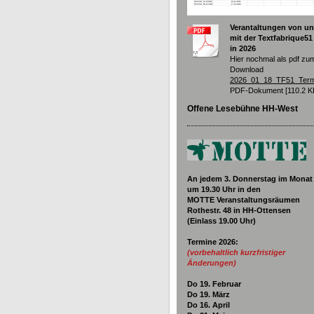
Verantaltungen von u
mit der Textfabrique51
in 2026
Hier nochmal als pdf zu
Download
2026_01_18_TF51_Term
PDF-Dokument [110.2 K
Offene Lesebühne HH-West
An jedem 3. Donnerstag im Monat
um 19.30
Uhr in den
MOTTE Veranstaltungsräumen
Rothestr. 48 in HH-Ottensen
(Einlass 19.00 Uhr)
Termine 2026
:
(vorbehaltlich kurzfristiger
Änderungen)
Do 19. Februar
Do 19. März
Do 16. April