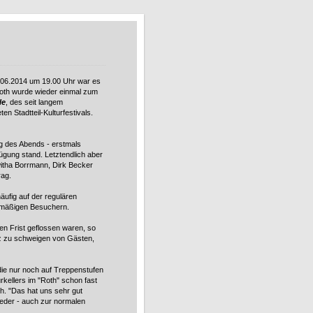
06.2014 um 19.00 Uhr war es
Roth wurde wieder einmal zum
le
, des seit langem
en Stadtteil-Kulturfestivals.
ng des Abends - erstmals
ügung stand. Letztendlich aber
witha Borrmann, Dirk Becker
rag.
äufig auf der regulären
lmäßigen Besuchern.
en Frist geflossen waren, so
anz zu schweigen von Gästen,
die nur noch auf Treppenstufen
urkellers im "Roth" schon fast
h. "Das hat uns sehr gut
ieder - auch zur normalen