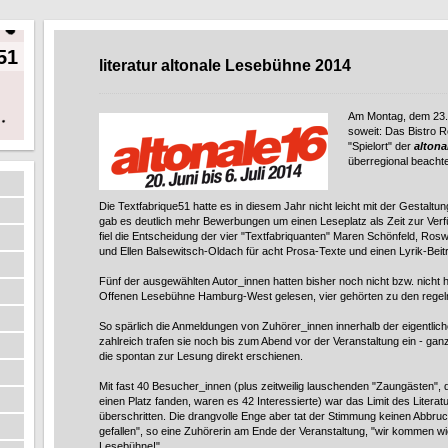
51
literatur altonale Lesebühne 2014
Am Montag, dem 23.
soweit: Das Bistro 
"Spielort" der
altona
überregional beachtet
Die Textfabrique51 hatte es in diesem Jahr nicht leicht mit der Gestaltu
gab es deutlich mehr Bewerbungen um einen Leseplatz als Zeit zur Verf
fiel die Entscheidung der vier "Textfabriquanten" Maren Schönfeld, Ros
und Ellen Balsewitsch-Oldach für acht Prosa-Texte und einen Lyrik-Beit
Fünf der ausgewählten Autor_innen hatten bisher noch nicht bzw. nicht h
Offenen Lesebühne Hamburg-West gelesen, vier gehörten zu den rege
So spärlich die Anmeldungen von Zuhörer_innen innerhalb der eigentlich
zahlreich trafen sie noch bis zum Abend vor der Veranstaltung ein - g
die spontan zur Lesung direkt erschienen.
Mit fast 40 Besucher_innen (plus zeitweilig lauschenden "Zaungästen", 
einen Platz fanden, waren es 42 Interessierte) war das Limit des Literat
überschritten. Die drangvolle Enge aber tat der Stimmung keinen Abbruc
gefallen", so eine Zuhörerin am Ende der Veranstaltung, "wir kommen w
Lesebühne!"