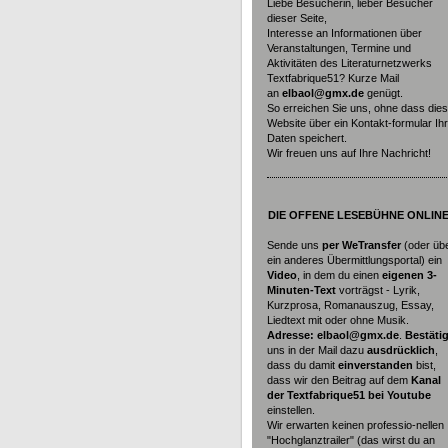
Liebe Besucherin, lieber Besucher
dieser Seite,
Interesse an Informationen über
Veranstaltungen, Termine und
Aktivitäten des Literaturnetzwerks
Textfabrique51? Kurze Mail
an
elbaol@gmx.de
genügt.
So erreichen Sie uns, ohne dass die
Website über ein Kontakt-formular Ih
Daten speichert.
Wir freuen uns auf Ihre Nachricht!
DIE
OFFENE LESEBÜHNE ONLINE
Sende uns
per WeTransfer
(oder üb
ein anderes Übermittlungsportal) ein
Video
, in dem du einen
eigenen 3-
Minuten-Text
vorträgst - Lyrik,
Kurzprosa, Romanauszug, Essay,
Liedtext mit oder ohne Musik.
Adresse: elbaol@gmx.de
.
Bestäti
uns in der Mail dazu
ausdrücklich
,
dass du damit
einverstanden
bist,
dass wir den Beitrag auf dem
Kanal
der Textfabrique51 bei Youtube
einstellen.
Wir erwarten keinen professio-nellen
"Hochglanztrailer" (das wirst du an