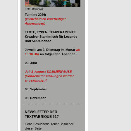
Foto: Bornholdt
Termine 2026:
(vorbehaltlich kurzfristiger
Änderungen)
TEXTE, TYPEN, TEMPERAMENTE
Kreativer Stammtisch für Lesende
und Schreibende
Jeweils am 2. Dienstag im Monat
ab
19.30 Uhr
an
folgenden Abenden:
09. Juni
Juli & August SOMMERPAUSE
(Sonderveranstaltungen werden
angekündigt)!
08. September
08. Dezember
NEWSLETTER DER
TEXTFABRIQUE 51?
Liebe Besucherin, lieber Besucher
dieser Seite,