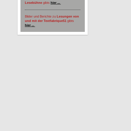
Lesebühne
gibts
hier ...
Bilder und Berichte zu
Lesungen von
und mit der Textfabrique51
gibts
hier ...