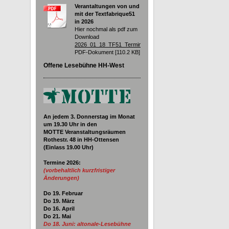
Verantaltungen von und
mit der Textfabrique51
in 2026
Hier nochmal als pdf zum
Download
2026_01_18_TF51_Termine.pdf
PDF-Dokument [110.2 KB]
Offene Lesebühne HH-West
An jedem 3. Donnerstag im Monat
um 19.30
Uhr in den
MOTTE Veranstaltungsräumen
Rothestr. 48 in HH-Ottensen
(Einlass 19.00 Uhr)
Termine 2026
:
(vorbehaltlich kurzfristiger
Änderungen)
Do 19. Februar
Do 19. März
Do 16. April
Do 21. Mai
Do 18. Juni:
altonale-Lesebühne