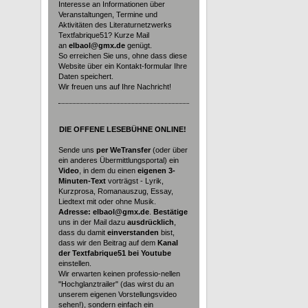
Interesse an Informationen über
Veranstaltungen, Termine und
Aktivitäten des Literaturnetzwerks
Textfabrique51? Kurze Mail
an
elbaol@gmx.de
genügt.
So erreichen Sie uns, ohne dass diese
Website über ein Kontakt-formular Ihre
Daten speichert.
Wir freuen uns auf Ihre Nachricht!
DIE
OFFENE LESEBÜHNE ONLINE!
Sende uns
per WeTransfer
(oder über
ein anderes Übermittlungsportal) ein
Video
, in dem du einen
eigenen 3-
Minuten-Text
vorträgst - Lyrik,
Kurzprosa, Romanauszug, Essay,
Liedtext mit oder ohne Musik.
Adresse: elbaol@gmx.de
.
Bestätige
uns in der Mail dazu
ausdrücklich
,
dass du damit
einverstanden
bist,
dass wir den Beitrag auf dem
Kanal
der Textfabrique51 bei Youtube
einstellen.
Wir erwarten keinen professio-nellen
"Hochglanztrailer" (das wirst du an
unserem eigenen Vorstellungsvideo
sehen!), sondern einfach ein