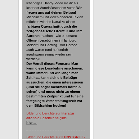
lebendiges Handy-Video mit dir als
lesender Autorin/lesendem Autor.
Wir
freuen uns auf deinen Beitrag!
Mit deinem und vielen anderen Texten
möchten wir den Kanal zu einem
farbigen Querschnitt durch die
zeitgenössische Literatur und ihre
Autoren
machen - wie es unsere
Offenen Lesebühnen in Hamburg,
Meldorf und Garding - vor Corona -
auch waren (und hoffentlich
irgednwann einmal wieder sein
werden)!
Der Vorteil dieses Formats: Man
kann diese Lesebühne anschauen,
wann immer und wie lange man
Zeit hat, kann sich die Beiträge
aussuchen, die einen interessieren
(und sie sogar mehrmals hören &
sehen) und muss nicht zu einem
bestimmten Zeitpunkt und für eine
festgelegte Veranstaltungszeit vor
dem Bildschirm hocken!
Bilder und Berichte zur
literatur
altonale Lesebühne
gibts
hier ...
Bilder und Berichte zur
KUNSTGRIFF-