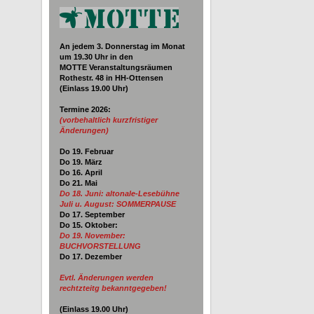
An jedem 3. Donnerstag im Monat
um 19.30
Uhr in den
MOTTE Veranstaltungsräumen
Rothestr. 48 in HH-Ottensen
(Einlass 19.00 Uhr)
Termine 2026
:
(vorbehaltlich kurzfristiger
Änderungen)
Do 19. Februar
Do 19. März
Do 16. April
Do 21. Mai
Do 18. Juni:
altonale-Lesebühne
Juli u. August: SOMMERPAUSE
Do 17. September
Do 15. Oktober:
Do 19. November:
BUCHVORSTELLUNG
Do 17. Dezember
Evtl. Änderungen werden
rechtzteitg bekanntgegeben!
(Einlass
19.00
Uhr)