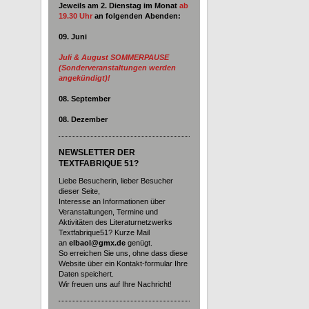
Jeweils am 2. Dienstag im Monat
ab
19.30 Uhr
an
folgenden Abenden:
09. Juni
Juli & August SOMMERPAUSE
(Sonderveranstaltungen werden
angekündigt)!
08. September
08. Dezember
NEWSLETTER DER
TEXTFABRIQUE 51?
Liebe Besucherin, lieber Besucher
dieser Seite,
Interesse an Informationen über
Veranstaltungen, Termine und
Aktivitäten des Literaturnetzwerks
Textfabrique51? Kurze Mail
an
elbaol@gmx.de
genügt.
So erreichen Sie uns, ohne dass diese
Website über ein Kontakt-formular Ihre
Daten speichert.
Wir freuen uns auf Ihre Nachricht!