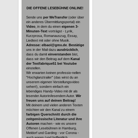
DIE
OFFENE LESEBÜHNE ONLINE!
Sende uns
per WeTransfer
(oder über
ein anderes Übermittlungsportal) ein
Video
, in dem du einen
eigenen 3-
Minuten-Text
vorträgst - Lyrik,
Kurzprosa, Romanauszug, Essay,
Liedtext mit oder ohne Musik.
Adresse: elbaol@gmx.de
.
Bestätige
uns in der Mail dazu
ausdrücklich
,
dass du damit
einverstanden
bist,
dass wir den Beitrag auf dem
Kanal
der Textfabrique51 bei Youtube
einstellen.
Wir erwarten keinen professio-nellen
"Hochglanztrailer" (das wirst du an
unserem eigenen Vorstellungsvideo
sehen!), sondern einfach ein
lebendiges Handy-Video mit dir als
lesender Autorin/lesendem Autor.
Wir
freuen uns auf deinen Beitrag!
Mit deinem und vielen anderen Texten
möchten wir den Kanal zu einem
farbigen Querschnitt durch die
zeitgenössische Literatur und ihre
Autoren
machen - wie es unsere
Offenen Lesebühnen in Hamburg,
Meldorf und Garding - vor Corona -
auch waren (und hoffentlich