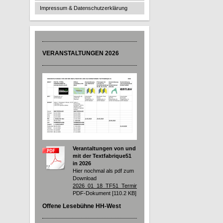
Impressum & Datenschutzerklärung
VERANSTALTUNGEN 2026
Verantaltungen von und
mit der Textfabrique51
in 2026
Hier nochmal als pdf zum
Download
2026_01_18_TF51_Termine.pdf
PDF-Dokument [110.2 KB]
Offene Lesebühne HH-West