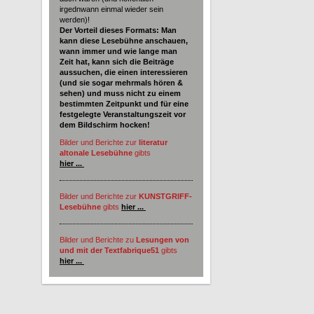
irgednwann einmal wieder sein
werden)!
Der Vorteil dieses Formats: Man
kann diese Lesebühne anschauen,
wann immer und wie lange man
Zeit hat, kann sich die Beiträge
aussuchen, die einen interessieren
(und sie sogar mehrmals hören &
sehen) und muss nicht zu einem
bestimmten Zeitpunkt und für eine
festgelegte Veranstaltungszeit vor
dem Bildschirm hocken!
Bilder und Berichte zur
literatur
altonale Lesebühne
gibts
hier ...
Bilder und Berichte zur
KUNSTGRIFF-
Lesebühne
gibts
hier ...
Bilder und Berichte zu
Lesungen von
und mit der Textfabrique51
gibts
hier ...