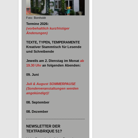
Foto: Bornholdt
Termine 2026:
(vorbehaltlich kurzfristiger
Änderungen)
TEXTE, TYPEN, TEMPERAMENTE
Kreativer Stammtisch für Lesende
und Schreibende
Jeweils am 2. Dienstag im Monat
ab
19.30 Uhr
an
folgenden Abenden:
09. Juni
Juli & August SOMMERPAUSE
(Sonderveranstaltungen werden
angekündigt)!
08. September
08. Dezember
NEWSLETTER DER
TEXTFABRIQUE 51?