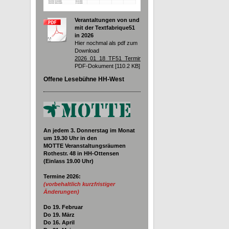
Verantaltungen von und
mit der Textfabrique51
in 2026
Hier nochmal als pdf zum
Download
2026_01_18_TF51_Termine.pdf
PDF-Dokument [110.2 KB]
Offene Lesebühne HH-West
An jedem 3. Donnerstag im Monat
um 19.30
Uhr in den
MOTTE Veranstaltungsräumen
Rothestr. 48 in HH-Ottensen
(Einlass 19.00 Uhr)
Termine 2026
:
(vorbehaltlich kurzfristiger
Änderungen)
Do 19. Februar
Do 19. März
Do 16. April