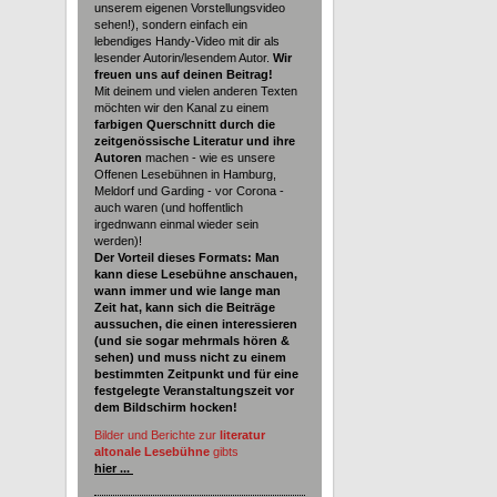
unserem eigenen Vorstellungsvideo
sehen!), sondern einfach ein
lebendiges Handy-Video mit dir als
lesender Autorin/lesendem Autor.
Wir
freuen uns auf deinen Beitrag!
Mit deinem und vielen anderen Texten
möchten wir den Kanal zu einem
farbigen Querschnitt durch die
zeitgenössische Literatur und ihre
Autoren
machen - wie es unsere
Offenen Lesebühnen in Hamburg,
Meldorf und Garding - vor Corona -
auch waren (und hoffentlich
irgednwann einmal wieder sein
werden)!
Der Vorteil dieses Formats: Man
kann diese Lesebühne anschauen,
wann immer und wie lange man
Zeit hat, kann sich die Beiträge
aussuchen, die einen interessieren
(und sie sogar mehrmals hören &
sehen) und muss nicht zu einem
bestimmten Zeitpunkt und für eine
festgelegte Veranstaltungszeit vor
dem Bildschirm hocken!
Bilder und Berichte zur
literatur
altonale Lesebühne
gibts
hier ...