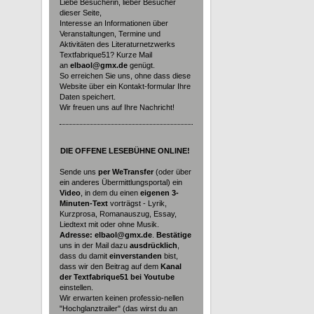
Liebe Besucherin, lieber Besucher
dieser Seite,
Interesse an Informationen über
Veranstaltungen, Termine und
Aktivitäten des Literaturnetzwerks
Textfabrique51? Kurze Mail
an
elbaol@gmx.de
genügt.
So erreichen Sie uns, ohne dass diese
Website über ein Kontakt-formular Ihre
Daten speichert.
Wir freuen uns auf Ihre Nachricht!
DIE
OFFENE LESEBÜHNE ONLINE!
Sende uns
per WeTransfer
(oder über
ein anderes Übermittlungsportal) ein
Video
, in dem du einen
eigenen 3-
Minuten-Text
vorträgst - Lyrik,
Kurzprosa, Romanauszug, Essay,
Liedtext mit oder ohne Musik.
Adresse: elbaol@gmx.de
.
Bestätige
uns in der Mail dazu
ausdrücklich
,
dass du damit
einverstanden
bist,
dass wir den Beitrag auf dem
Kanal
der Textfabrique51 bei Youtube
einstellen.
Wir erwarten keinen professio-nellen
"Hochglanztrailer" (das wirst du an