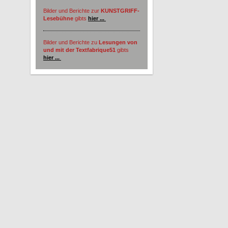
Bilder und Berichte zur
KUNSTGRIFF-
Lesebühne
gibts
hier ...
Bilder und Berichte zu
Lesungen von
und mit der Textfabrique51
gibts
hier ...