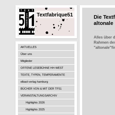
Textfabrique51
Die Text
altonale
Alles über 
Rahmen des 
"altonale"f
AKTUELLES
Über uns
Mitglieder
OFFENE LESEBÜHNE HH-WEST
TEXTE, TYPEN, TEMPERAMENTE
elbaol verlag hamburg
BÜCHER VON & MIT DER TF51
VERANSTALTUNGSARCHIV
Highlights 2026
Highlights 2025