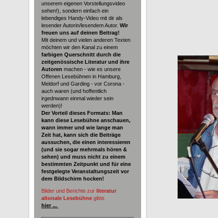
unserem eigenen Vorstellungsvideo
sehen!), sondern einfach ein
lebendiges Handy-Video mit dir als
lesender Autorin/lesendem Autor.
Wir
freuen uns auf deinen Beitrag!
Mit deinem und vielen anderen Texten
möchten wir den Kanal zu einem
farbigen Querschnitt durch die
zeitgenössische Literatur und ihre
Autoren
machen - wie es unsere
Offenen Lesebühnen in Hamburg,
Meldorf und Garding - vor Corona -
auch waren (und hoffentlich
irgednwann einmal wieder sein
werden)!
Der Vorteil dieses Formats: Man
kann diese Lesebühne anschauen,
wann immer und wie lange man
Zeit hat, kann sich die Beiträge
aussuchen, die einen interessieren
(und sie sogar mehrmals hören &
sehen) und muss nicht zu einem
bestimmten Zeitpunkt und für eine
festgelegte Veranstaltungszeit vor
dem Bildschirm hocken!
Bilder und Berichte zur
literatur
altonale Lesebühne
gibts
hier ...