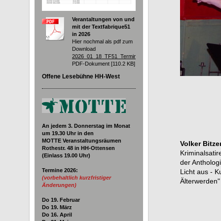
Verantaltungen von und
mit der Textfabrique51
in 2026
Hier nochmal als pdf zum
Download
2026_01_18_TF51_Termine.pdf
PDF-Dokument [110.2 KB]
Offene Lesebühne HH-West
An jedem 3. Donnerstag im Monat
um 19.30
Uhr in den
MOTTE Veranstaltungsräumen
Volker Bitze
Rothestr. 48 in HH-Ottensen
Kriminalsatir
(Einlass 19.00 Uhr)
der Anthologi
Termine 2026
:
Licht aus - 
(vorbehaltlich kurzfristiger
Älterwerden"
Änderungen)
Do 19. Februar
Do 19. März
Do 16. April