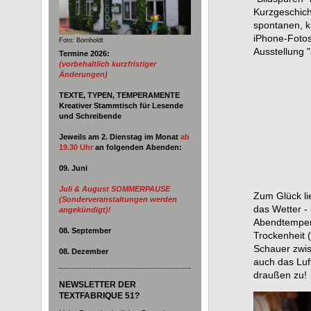
Kurzgeschichte
spontanen, k
iPhone-Fotos
Foto: Bornholdt
Ausstellung "
Termine 2026:
(vorbehaltlich kurzfristiger
Änderungen)
TEXTE, TYPEN, TEMPERAMENTE
Kreativer Stammtisch für Lesende
und Schreibende
Jeweils am 2. Dienstag im Monat
ab
19.30 Uhr
an
folgenden Abenden:
09. Juni
Juli & August SOMMERPAUSE
Zum Glück
l
(Sonderveranstaltungen werden
das Wetter -
angekündigt)!
Abendtemper
08. September
Trockenheit (
Schauer zwis
08. Dezember
auch das Lu
draußen zu!
NEWSLETTER DER
TEXTFABRIQUE 51?