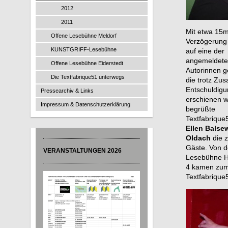
2012
2011
Mit etwa 15m
Offene Lesebühne Meldorf
Verzögerung
KUNSTGRIFF-Lesebühne
auf eine der
angemeldet
Offene Lesebühne Eiderstedt
Autorinnen g
Die Textfabrique51 unterwegs
die trotz Zu
Entschuldigu
Pressearchiv & Links
erschienen
w
Impressum & Datenschutzerklärung
begrüßte
Textfabrique
Ellen Balse
Oldach
die z
Gäste. Von d
VERANSTALTUNGEN 2026
Lesebühne H
4 kamen zum 
Textfabrique