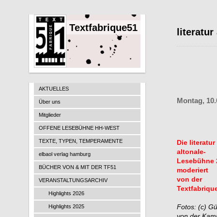
Textfabrique51
literatu
AKTUELLES
Montag, 10.
Über uns
Mitglieder
OFFENE LESEBÜHNE HH-WEST
TEXTE, TYPEN, TEMPERAMENTE
Die literatur
altonale-
elbaol verlag hamburg
Lesebühne 
BÜCHER VON & MIT DER TF51
moderiert
von der
VERANSTALTUNGSARCHIV
Textfabriqu
Highlights 2026
Fotos: (c) G
Highlights 2025
von der Kam