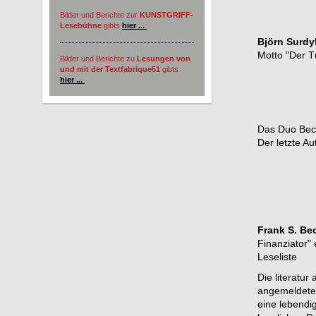
Bilder und Berichte zur
KUNSTGRIFF-
Lesebühne
gibts
hier ...
Björn Surdy
Motto "Der 
Bilder und Berichte zu
Lesungen von
und mit der Textfabrique51
gibts
hier ...
Das Duo Beck
Der letzte Au
Frank S. Be
Finanziator"
Leseliste
Die literatur
angemeldete
eine lebendi