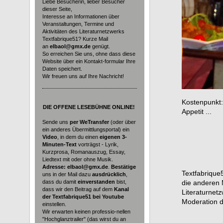
Liebe Besucherin, lieber Besucher
dieser Seite,
Interesse an Informationen über
Veranstaltungen, Termine und
Aktivitäten des Literaturnetzwerks
Textfabrique51? Kurze Mail
an
elbaol@gmx.de
genügt.
So erreichen Sie uns, ohne dass diese
Website über ein Kontakt-formular Ihre
Daten speichert.
Wir freuen uns auf Ihre Nachricht!
Kostenpunkt
DIE
OFFENE LESEBÜHNE ONLINE!
Appetit ...
Sende uns
per WeTransfer
(oder über
ein anderes Übermittlungsportal) ein
Video
, in dem du einen
eigenen 3-
Minuten-Text
vorträgst - Lyrik,
Kurzprosa, Romanauszug, Essay,
Liedtext mit oder ohne Musik.
Adresse: elbaol@gmx.de
.
Bestätige
Textfabrique
uns in der Mail dazu
ausdrücklich
,
dass du damit
einverstanden
bist,
die anderen 
dass wir den Beitrag auf dem
Kanal
Literaturnet
der Textfabrique51 bei Youtube
Moderation de
einstellen.
Wir erwarten keinen professio-nellen
"Hochglanztrailer" (das wirst du an