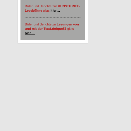
Bilder und Berichte zur
KUNSTGRIFF-
Lesebühne
gibts
hier ...
Bilder und Berichte zu
Lesungen von
und mit der Textfabrique51
gibts
hier ...