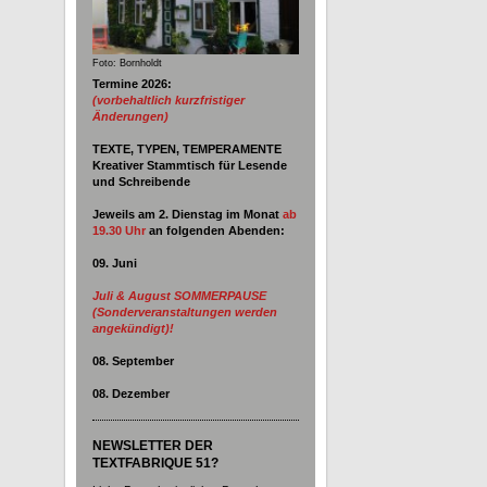
Foto: Bornholdt
Termine 2026:
(vorbehaltlich kurzfristiger
Änderungen)
TEXTE, TYPEN, TEMPERAMENTE
Kreativer Stammtisch für Lesende
und Schreibende
Jeweils am 2. Dienstag im Monat
ab
19.30 Uhr
an
folgenden Abenden:
09. Juni
Juli & August SOMMERPAUSE
(Sonderveranstaltungen werden
angekündigt)!
08. September
08. Dezember
NEWSLETTER DER
TEXTFABRIQUE 51?