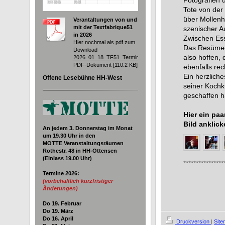
Fotografien 
Tote von der
über Mollenh
Verantaltungen von und
mit der Textfabrique51
szenischer A
in 2026
Zwischen Ess
Hier nochmal als pdf zum
Das Resümee 
Download
also hoffen, 
2026_01_18_TF51_Termine.pdf
PDF-Dokument [110.2 KB]
ebenfalls re
Ein herzlich
Offene Lesebühne HH-West
seiner Koch
geschaffen h
Hier ein paa
Bild anklic
An jedem 3. Donnerstag im Monat
um 19.30
Uhr in den
MOTTE Veranstaltungsräumen
Rothestr. 48 in HH-Ottensen
(Einlass 19.00 Uhr)
****************
Termine 2026
:
(vorbehaltlich kurzfristiger
Änderungen)
Do 19. Februar
Do 19. März
Do 16. April
Druckversion
|
Sit