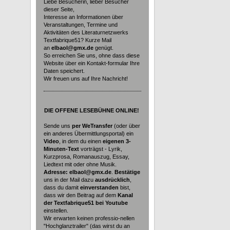
Liebe Besucherin, lieber Besucher
dieser Seite,
Interesse an Informationen über
Veranstaltungen, Termine und
Aktivitäten des Literaturnetzwerks
Textfabrique51? Kurze Mail
an
elbaol@gmx.de
genügt.
So erreichen Sie uns, ohne dass diese
Website über ein Kontakt-formular Ihre
Daten speichert.
Wir freuen uns auf Ihre Nachricht!
DIE
OFFENE LESEBÜHNE ONLINE!
Sende uns
per WeTransfer
(oder über
ein anderes Übermittlungsportal) ein
Video
, in dem du einen
eigenen 3-
Minuten-Text
vorträgst - Lyrik,
Kurzprosa, Romanauszug, Essay,
Liedtext mit oder ohne Musik.
Adresse: elbaol@gmx.de
.
Bestätige
uns in der Mail dazu
ausdrücklich
,
dass du damit
einverstanden
bist,
dass wir den Beitrag auf dem
Kanal
der Textfabrique51 bei Youtube
einstellen.
Wir erwarten keinen professio-nellen
"Hochglanztrailer" (das wirst du an