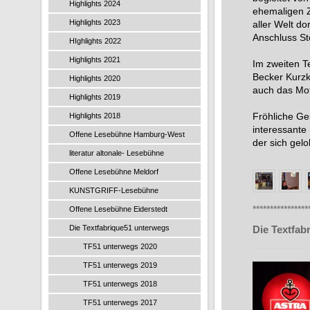
Highlights 2024
ehemaligen Z
Highlights 2023
aller Welt d
Anschluss St
HIghlights 2022
Highlights 2021
Im zweiten T
Becker Kurzkr
Highlights 2020
auch das Mot
Highlights 2019
Fröhliche Ge
Highlights 2018
interessante 
Offene Lesebühne Hamburg-West
der sich gelo
literatur altonale- Lesebühne
Offene Lesebühne Meldorf
KUNSTGRIFF-Lesebühne
****************
Offene Lesebühne Eiderstedt
Die Textfabrique51 unterwegs
Die Textfab
TF51 unterwegs 2020
TF51 unterwegs 2019
TF51 unterwegs 2018
TF51 unterwegs 2017