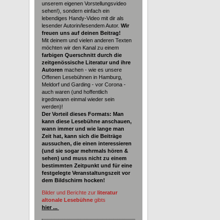
unserem eigenen Vorstellungsvideo
sehen!), sondern einfach ein
lebendiges Handy-Video mit dir als
lesender Autorin/lesendem Autor.
Wir
freuen uns auf deinen Beitrag!
Mit deinem und vielen anderen Texten
möchten wir den Kanal zu einem
farbigen Querschnitt durch die
zeitgenössische Literatur und ihre
Autoren
machen - wie es unsere
Offenen Lesebühnen in Hamburg,
Meldorf und Garding - vor Corona -
auch waren (und hoffentlich
irgednwann einmal wieder sein
werden)!
Der Vorteil dieses Formats: Man
kann diese Lesebühne anschauen,
wann immer und wie lange man
Zeit hat, kann sich die Beiträge
aussuchen, die einen interessieren
(und sie sogar mehrmals hören &
sehen) und muss nicht zu einem
bestimmten Zeitpunkt und für eine
festgelegte Veranstaltungszeit vor
dem Bildschirm hocken!
Bilder und Berichte zur
literatur
altonale Lesebühne
gibts
hier ...