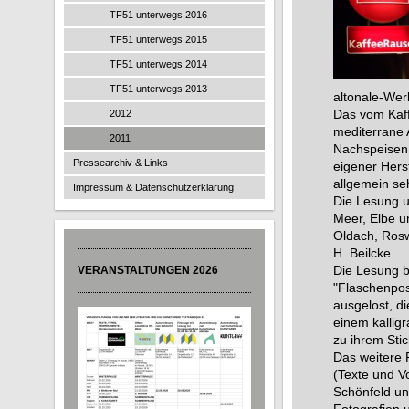
TF51 unterwegs 2016
TF51 unterwegs 2015
TF51 unterwegs 2014
TF51 unterwegs 2013
altonale-Wer
Das vom Kaff
2012
mediterrane 
2011
Nachspeisen
Pressearchiv & Links
eigener Hers
allgemein seh
Impressum & Datenschutzerklärung
Die Lesung u
Meer, Elbe un
Oldach, Rosw
H. Beilcke.
Die Lesung b
VERANSTALTUNGEN 2026
"Flaschenpos
ausgelost, d
einem kallig
zu ihrem Stic
Das weitere 
(Texte und V
Schönfeld un