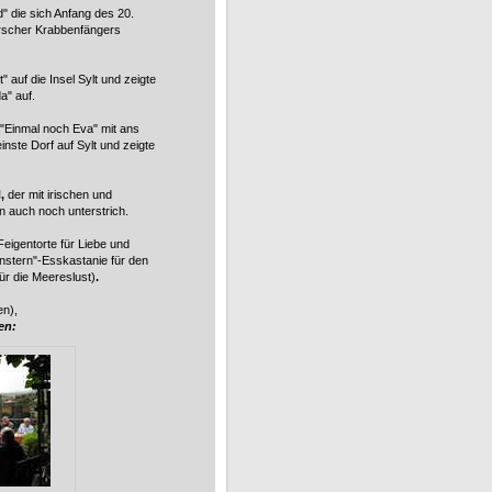
 die sich Anfang des 20.
rscher Krabbenfängers
auf die Insel Sylt und zeigte
a" auf.
 "Einmal noch Eva" mit ans
nste Dorf auf Sylt und zeigte
,
der mit irischen und
n auch noch unterstrich.
eigentorte für Liebe und
enstern"-Esskastanie für den
r die Meereslust)
.
en),
en: