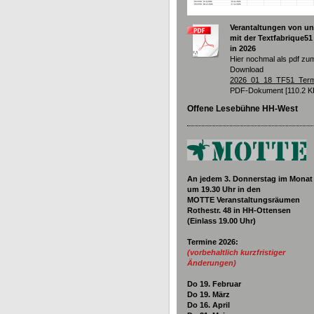
Verantaltungen von u
mit der Textfabrique51
in 2026
Hier nochmal als pdf zu
Download
2026_01_18_TF51_Term
PDF-Dokument [110.2 K
Offene Lesebühne HH-West
An jedem 3. Donnerstag im Monat
um 19.30
Uhr in den
MOTTE Veranstaltungsräumen
Rothestr. 48 in HH-Ottensen
(Einlass 19.00 Uhr)
Termine 2026
:
(vorbehaltlich kurzfristiger
Änderungen)
Do 19. Februar
Do 19. März
Do 16. April