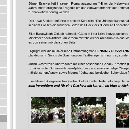
Jörgen Bracker ließ in seinem Romanauszug aus "Hinter der Nebelwand"
Jahrhundert ereignende Tragödie um das Schwesternschiff des Dithma
"Fahrewohl" lebendig werden.
Dirk-Uwe Becker entführte in seinem Kurzkrimi "Die Urlabsbekannschaft" 
in einem zweiten die tödlichen Seiten des Cocktails "Cerveza Escarchad
Ellen Balsewitsch-Oldach nahm die Gäste in ihrer Krimi-Kurzgeschichte
Mittelmeer nach Antibes, außerdem mit "Nie wieder Archsum?" in das klei
es von seiner mörderischen Seite.
Highlight war die musikalische Umrahmung von
HENNING GUSSMANN
plattdeutschn Songs die Stimmung der Textberäge nicht nur traf, sonder
t
Judith Oesterreich überraschte mit einer passenden Gebäck-Kreation (F
Erotik,ein roter Schneewittchen-Apfelschnitz und eine stachelige "Morg
mörderischen Aspekt sowie Meeresfrüchte aus belgischer Schokolade fü
Eine kleine Bildergalerie hier (Fotos: Britta Cordts, Tortenfoto: Inge Jens
zum Vergrößern und für eine Diashow mit Untertiteln bitte anklick