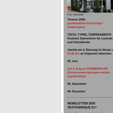
Foto: Bornholdt
Termine 2026:
(vorbehaltlich kurzfristiger
Änderungen)
TEXTE, TYPEN, TEMPERAMENTE
Kreativer Stammtisch für Lesende
und Schreibende
Jeweils am 2. Dienstag im Monat
19.30 Uhr
an
folgenden Abenden:
09. Juni
Juli & August SOMMERPAUSE
(Sonderveranstaltungen werden
angekündigt)!
08. September
08. Dezember
NEWSLETTER DER
TEXTFABRIQUE 51?