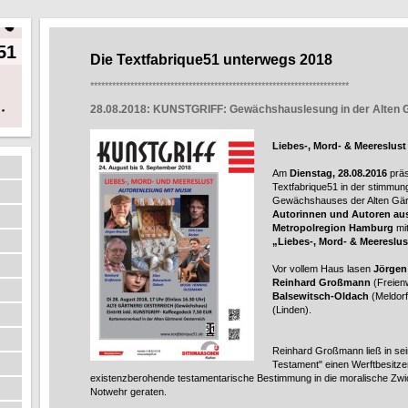
51
Die Textfabrique51 unterwegs 2018
***********************************************************************
28.08.2018: KUNSTGRIFF: Gewächshauslesung in der Alten G
Liebes-, Mord- & Meereslu
Am
Dienstag, 28.08.2016
präs
Textfabrique51 in der stimmu
Gewächshauses der Alten Gärt
Autorinnen und Autoren au
Metropolregion Hamburg
mit
„Liebes-, Mord- & Meereslus
Vor vollem Haus lasen
Jörgen
Reinhard Großmann
(Freienw
Balsewitsch-Oldach
(Meldor
(Linden).
Reinhard Großmann ließ in se
Testament" einen Werftbesitze
existenzberohende testamentarische Bestimmung in die moralische Zw
Notwehr geraten.