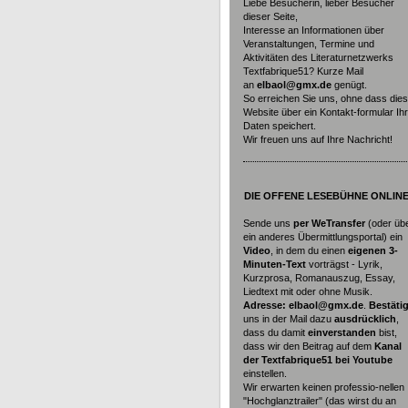
Liebe Besucherin, lieber Besucher
dieser Seite,
Interesse an Informationen über
Veranstaltungen, Termine und
Aktivitäten des Literaturnetzwerks
Textfabrique51? Kurze Mail
an
elbaol@gmx.de
genügt.
So erreichen Sie uns, ohne dass die
Website über ein Kontakt-formular Ih
Daten speichert.
Wir freuen uns auf Ihre Nachricht!
DIE
OFFENE LESEBÜHNE ONLINE
Sende uns
per WeTransfer
(oder üb
ein anderes Übermittlungsportal) ein
Video
, in dem du einen
eigenen 3-
Minuten-Text
vorträgst - Lyrik,
Kurzprosa, Romanauszug, Essay,
Liedtext mit oder ohne Musik.
Adresse: elbaol@gmx.de
.
Bestäti
uns in der Mail dazu
ausdrücklich
,
dass du damit
einverstanden
bist,
dass wir den Beitrag auf dem
Kanal
der Textfabrique51 bei Youtube
einstellen.
Wir erwarten keinen professio-nellen
"Hochglanztrailer" (das wirst du an