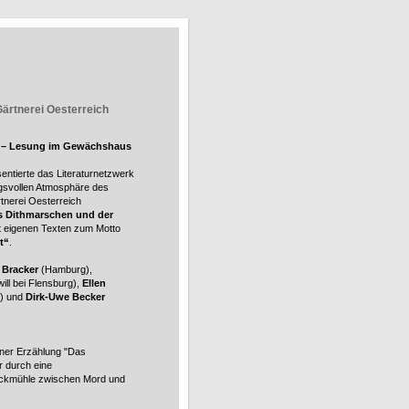
ärtnerei Oesterreich
st – Lesung im Gewächshaus
entierte das Literaturnetzwerk
ngsvollen Atmosphäre des
nerei Oesterreich
s Dithmarschen und der
 eigenen Texten zum Motto
t“
.
 Bracker
(Hamburg),
ill bei Flensburg),
Ellen
f) und
Dirk-Uwe Becker
iner Erzählung "Das
r durch eine
ickmühle zwischen Mord und