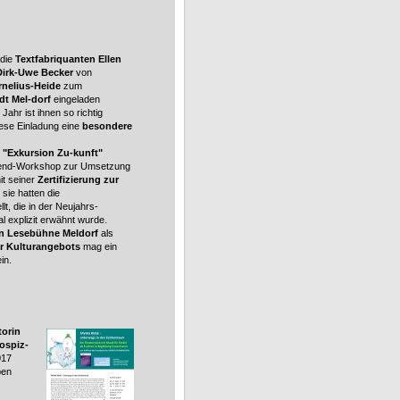
 die
Textfabriquanten Ellen
Dirk-Uwe Becker
von
rnelius-Heide
zum
dt Mel-dorf
eingeladen
Jahr ist ihnen so richtig
ese Einladung eine
besondere
r
"Exkursion Zu-kunft"
nend-Workshop zur Umsetzung
mit seiner
Zertifizierung zur
 sie hatten die
llt, die in der Neujahrs-
 explizit erwähnt wurde.
en Lesebühne Meldorf
als
r Kulturangebots
mag ein
ein.
torin
ospiz-
017
ben