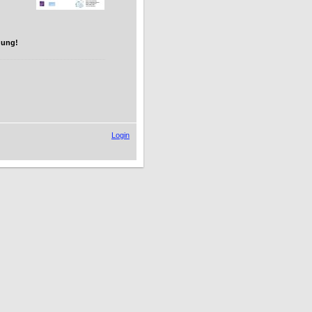
dung!
Login