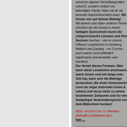
unserem eigenen Vorstellungsvideo
sehen!), sondern einfach ein
lebendiges Handy-Video mit dir als
lesender Autorin/lesendem Autor.
Wir
freuen uns auf deinen Beitrag!
Mit deinem und vielen anderen Texte
möchten wir den Kanal zu einem
farbigen Querschnitt durch die
zeitgenössische Literatur und ihre
Autoren
machen - wie es unsere
Offenen Lesebühnen in Hamburg,
Meldorf und Garding - vor Corona -
auch waren (und hoffentlich
irgednwann einmal wieder sein
werden)!
Der Vorteil dieses Formats: Man
kann diese Lesebühne anschauen
wann immer und wie lange man
Zeit hat, kann sich die Beiträge
aussuchen, die einen interessiere
(und sie sogar mehrmals hören &
sehen) und muss nicht zu einem
bestimmten Zeitpunkt und für ein
festgelegte Veranstaltungszeit vor
dem Bildschirm hocken!
Bilder und Berichte zur
literatur
altonale Lesebühne
gibts
hier ...