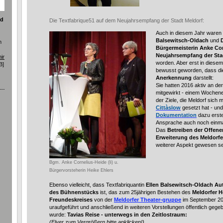
nd
Die Textfabrique51 auf dem Neujahrsempfang der Stadt Meldorf:
Auch in diesem Jahr waren
Balsewitsch-Oldach
und
m
Bürgermeisterin Anke Co
Neujahrsempfang der Sta
ine.pdf
worden. Aber erst in diesem 
B]
bewusst geworden, dass di
Anerkennung
darstellt:
Sie hatten 2016 aktiv an de
mitgewirkt - einem Woche
der Ziele, die Meldorf sich 
Cittàslow
gesetzt hat - und
Dokumentation
dazu erste
Ansprache auch noch einmal
Das
Betreiben der Offen
Erweiterung des Meldorfe
weiterer Aspekt gewesen s
Bgm. Anke Cornelius-Heide (li) u.
Bürgervorsteherin Heike Ehlers
Ebenso vielleicht, dass Textfabriquantin
Ellen Balsewitsch-Oldach Au
des Bühnenstücks
ist, das zum 25jährigen Bestehen des
Meldorfer H
Freundeskreises
von der
Meldorfer Theater-gruppe
im September 2
uraufgeführt und anschließend in weiteren Vorstellungen öffentlich gege
wurde:
Tavias Reise - unterwegs in den Zeitlostraum:
(Flyer zum Vergrößern bitte anklicken!)